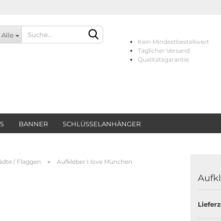
Alle
Kein Mindestbestellwert
Täglicher Versand
Qualitätsgarantie
TS
BANNER
SCHLÜSSELANHÄNGER
Konto erstellen
Passwort vergessen?
»
ädte / Flaggen
Aufkleber I love München
Aufk
Lieferz