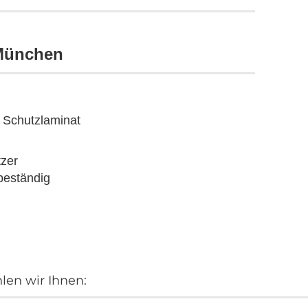
 München
t Schutzlaminat
tzer
beständig
en wir Ihnen: