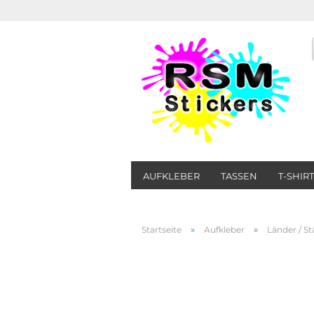
AUFKLEBER
TASSEN
T-SHIR
»
»
Startseite
Aufkleber
Länder / St