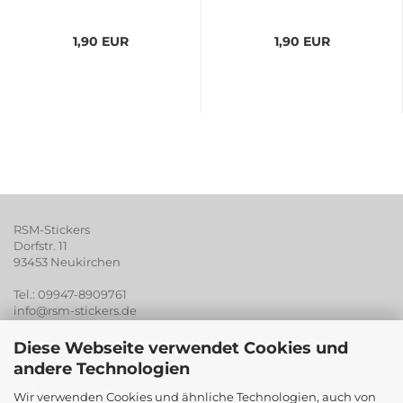
1,90 EUR
1,90 EUR
RSM-Stickers
Dorfstr. 11
93453 Neukirchen
Tel.: 09947-8909761
info@rsm-stickers.de
Diese Webseite verwendet Cookies und
Aufkleber / Beschriftungen
andere Technologien
Digitaldruck
Fotogeschenke
Wir verwenden Cookies und ähnliche Technologien, auch von
Werberartikel