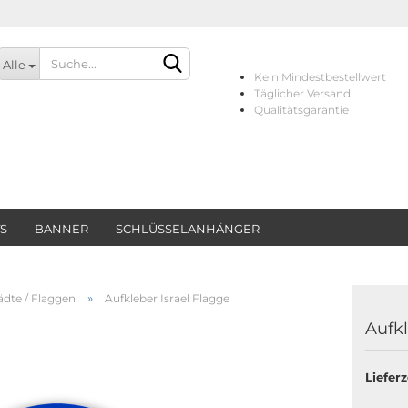
Alle
Kein Mindestbestellwert
Täglicher Versand
Qualitätsgarantie
TS
BANNER
SCHLÜSSELANHÄNGER
Konto erstellen
Passwort vergessen?
»
ädte / Flaggen
Aufkleber Israel Flagge
Aufkl
Lieferz