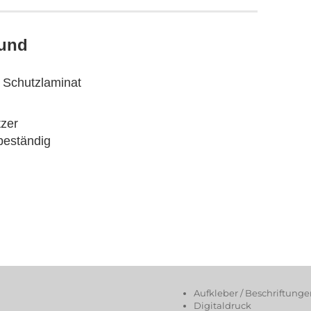
rund
t Schutzlaminat
tzer
beständig
Aufkleber / Beschriftung
Digitaldruck