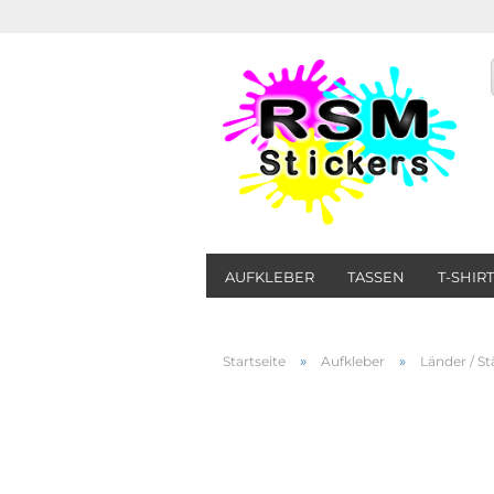
AUFKLEBER
TASSEN
T-SHIR
»
»
Startseite
Aufkleber
Länder / St