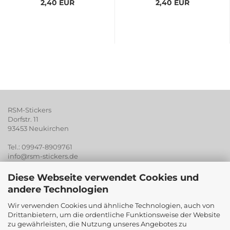
2,40 EUR
2,40 EUR
RSM-Stickers
Dorfstr. 11
93453 Neukirchen
Tel.: 09947-8909761
info@rsm-stickers.de
Diese Webseite verwendet Cookies und
Aufkleber / Beschriftungen
andere Technologien
Digitaldruck
Fotogeschenke
Wir verwenden Cookies und ähnliche Technologien, auch von
Werberartikel
Drittanbietern, um die ordentliche Funktionsweise der Website
Banner / Spanntransparente
zu gewährleisten, die Nutzung unseres Angebotes zu
und vieles mehr...