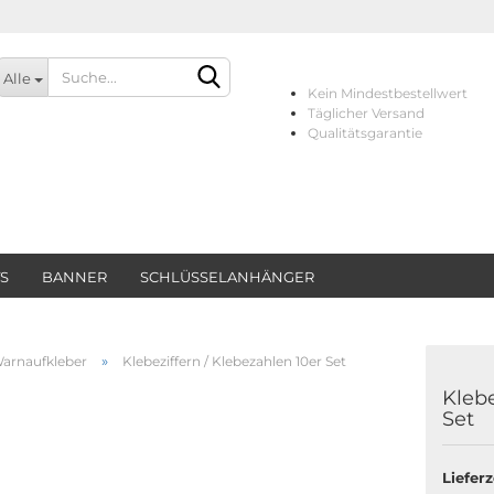
Alle
Kein Mindestbestellwert
Täglicher Versand
Qualitätsgarantie
TS
BANNER
SCHLÜSSELANHÄNGER
Konto erstellen
Passwort vergessen?
»
Warnaufkleber
Klebeziffern / Klebezahlen 10er Set
Klebe
Set
Lieferz