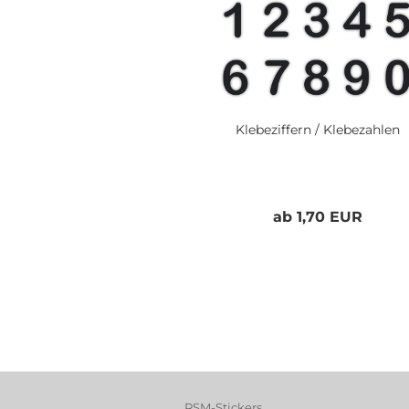
Klebeziffern / Klebezahlen
ab 1,70 EUR
RSM-Stickers