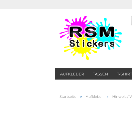
AUFKLEBER
TASSEN
T-SHIR
»
»
Startseite
Aufkleber
Hinweis / 