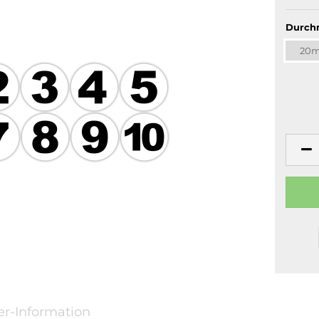
Durch
20
er-Information