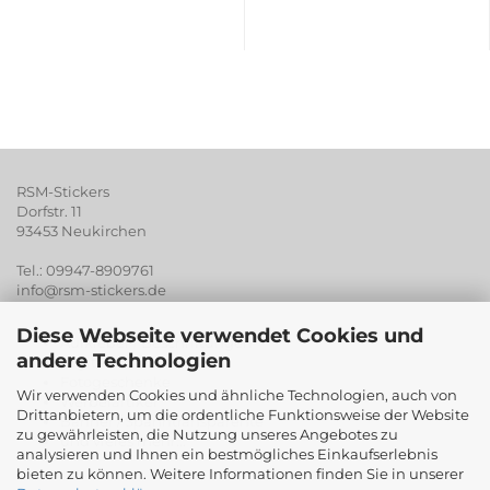
RSM-Stickers
Dorfstr. 11
93453 Neukirchen
Tel.: 09947-8909761
info@rsm-stickers.de
Diese Webseite verwendet Cookies und
Aufkleber / Beschriftungen
andere Technologien
Digitaldruck
Fotogeschenke
Wir verwenden Cookies und ähnliche Technologien, auch von
Werberartikel
Drittanbietern, um die ordentliche Funktionsweise der Website
Banner / Spanntransparente
zu gewährleisten, die Nutzung unseres Angebotes zu
und vieles mehr...
analysieren und Ihnen ein bestmögliches Einkaufserlebnis
bieten zu können. Weitere Informationen finden Sie in unserer