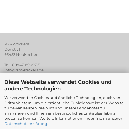
RSM-Stickers
Dorfstr. 11
93453 Neukirchen
Tel.: 09947-8909761
info@rsm-stickers.de
Diese Webseite verwendet Cookies und
Aufkleber / Beschriftungen
andere Technologien
Digitaldruck
Fotogeschenke
Wir verwenden Cookies und ähnliche Technologien, auch von
Werberartikel
Drittanbietern, um die ordentliche Funktionsweise der Website
Banner / Spanntransparente
zu gewährleisten, die Nutzung unseres Angebotes zu
und vieles mehr...
analysieren und Ihnen ein bestmögliches Einkaufserlebnis
bieten zu können. Weitere Informationen finden Sie in unserer
Datenschutzerklärung
.
Impressum