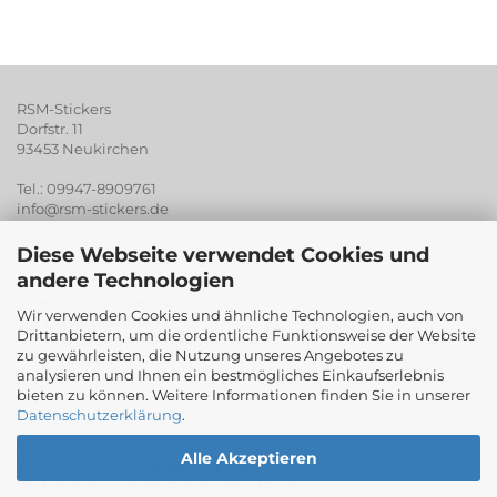
RSM-Stickers
Dorfstr. 11
93453 Neukirchen
Tel.: 09947-8909761
info@rsm-stickers.de
Diese Webseite verwendet Cookies und
Aufkleber / Beschriftungen
andere Technologien
Digitaldruck
Fotogeschenke
Wir verwenden Cookies und ähnliche Technologien, auch von
Werberartikel
Drittanbietern, um die ordentliche Funktionsweise der Website
Banner / Spanntransparente
zu gewährleisten, die Nutzung unseres Angebotes zu
und vieles mehr...
analysieren und Ihnen ein bestmögliches Einkaufserlebnis
bieten zu können. Weitere Informationen finden Sie in unserer
Datenschutzerklärung
.
Impressum
Kontakt
Alle Akzeptieren
Versand- & Zahlungsbedingungen
Widerrufsrecht & Muster-Widerrufsformular