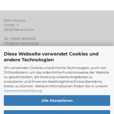
RSM-Stickers
Dorfstr. 11
93453 Neukirchen
Tel.: 09947-8909761
info@rsm-stickers.de
Diese Webseite verwendet Cookies und
Aufkleber / Beschriftungen
andere Technologien
Digitaldruck
Fotogeschenke
Wir verwenden Cookies und ähnliche Technologien, auch von
Werberartikel
Drittanbietern, um die ordentliche Funktionsweise der Website
Banner / Spanntransparente
zu gewährleisten, die Nutzung unseres Angebotes zu
und vieles mehr...
analysieren und Ihnen ein bestmögliches Einkaufserlebnis
bieten zu können. Weitere Informationen finden Sie in unserer
Datenschutzerklärung
.
Impressum
Kontakt
Alle Akzeptieren
Versand- & Zahlungsbedingungen
Widerrufsrecht & Muster-Widerrufsformular
Allgemeine Geschäftsbedingungen